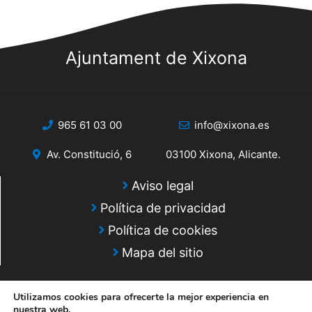
u
n
E
e
t
v
d
Ajuntament de Xixona
o
e
a
n
s
y
t
o
965 61 03 00
info@xixona.es
v
i
Av. Constitució, 6
03100 Xixona, Alicante.
s
Aviso legal
t
Política de privacidad
a
Política de cookies
s
Mapa del sitio
d
Utilizamos cookies para ofrecerte la mejor experiencia en
e
nuestra web.