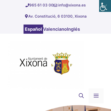
Saltar
965 61 03 00
info@xixona.es
al
Av. Constitució, 6 03100, Xixona
contenido
Español
Valenciano
Inglés
Men