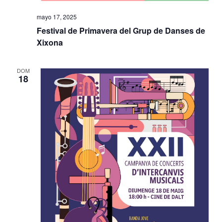
E
mayo 17, 2025
v
Festival de Primavera del Grup de Danses de
Xixona
e
n
DOM
18
t
o
s