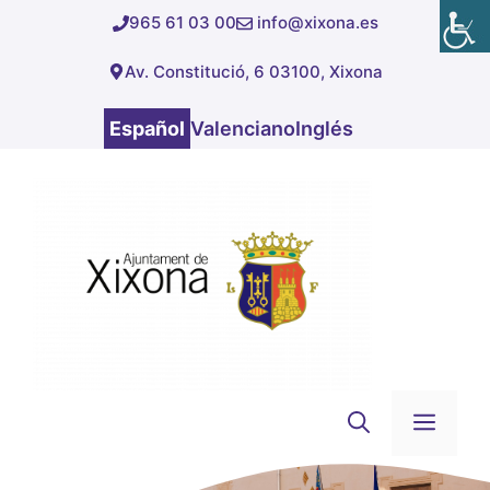
Saltar
965 61 03 00
info@xixona.es
al
Av. Constitució, 6 03100, Xixona
contenido
Español
Valenciano
Inglés
Men