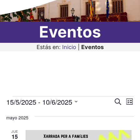
Eventos
Estás en:
Inicio
|
Eventos
Eventos
15/5/2025
 - 
10/6/2025
N
N
B
L
u
a
S
i
a
s
s
mayo 2025
v
e
c
v
t
a
l
e
a
JUE
r
e
15
e
g