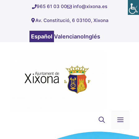
Saltar
965 61 03 00
info@xixona.es
al
Av. Constitució, 6 03100, Xixona
contenido
Español
Valenciano
Inglés
Men