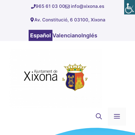
Saltar
965 61 03 00
info@xixona.es
al
Av. Constitució, 6 03100, Xixona
contenido
Español
Valenciano
Inglés
Men