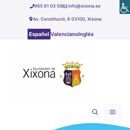
Saltar
965 61 03 00
info@xixona.es
al
Av. Constitució, 6 03100, Xixona
contenido
Español
Valenciano
Inglés
Men