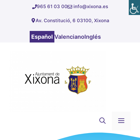
Saltar
965 61 03 00
info@xixona.es
al
Av. Constitució, 6 03100, Xixona
contenido
Español
Valenciano
Inglés
Men