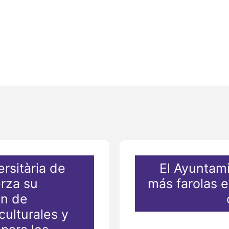
rsitària de
El Ayuntam
erza su
más farolas en
ón de
culturales y