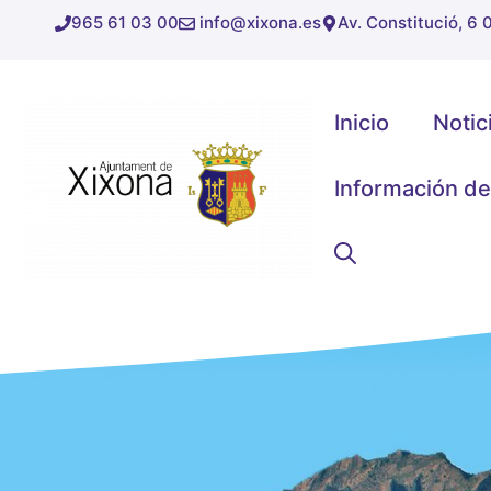
Saltar
965 61 03 00
info@xixona.es
Av. Constitució, 6
al
contenido
Inicio
Notic
Información de