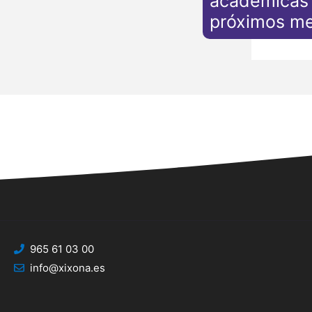
académicas 
próximos m
965 61 03 00
info@xixona.es