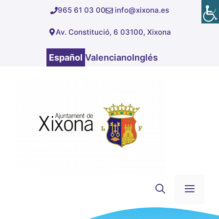
Saltar
965 61 03 00
info@xixona.es
al
Av. Constitució, 6 03100, Xixona
contenido
Español
Valenciano
Inglés
Men