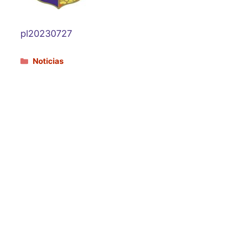
pl20230727
Categorías
Noticias