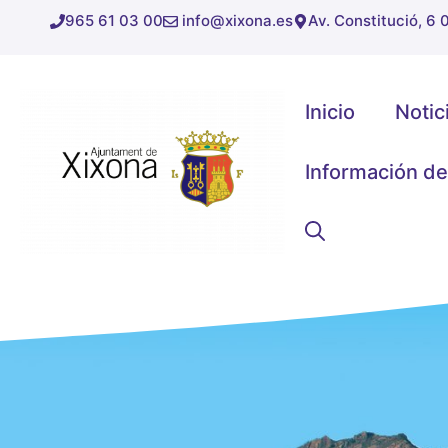
Saltar
965 61 03 00
info@xixona.es
Av. Constitució, 6
al
contenido
Inicio
Notic
Información de