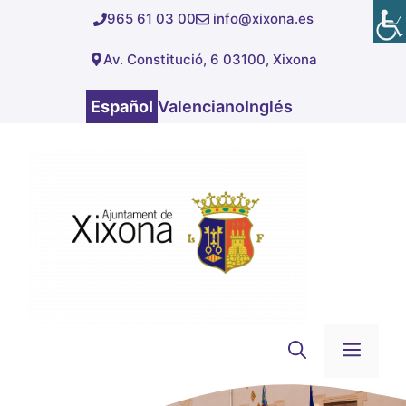
Saltar
965 61 03 00
info@xixona.es
al
Av. Constitució, 6 03100, Xixona
contenido
Español
Valenciano
Inglés
Men