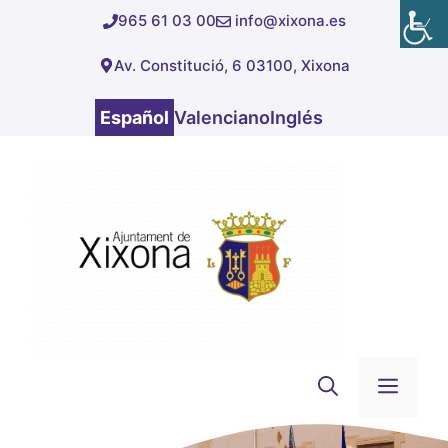
Saltar
965 61 03 00
info@xixona.es
al
Av. Constitució, 6 03100, Xixona
contenido
Español
Valenciano
Inglés
Men