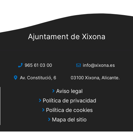
s
s
v
q
d
e
e
u
n
E
e
Ajuntament de Xixona
t
v
d
o
e
a
n
s
965 61 03 00
info@xixona.es
y
t
o
v
Av. Constitució, 6
03100 Xixona, Alicante.
i
Aviso legal
s
Política de privacidad
t
Política de cookies
Mapa del sitio
a
s