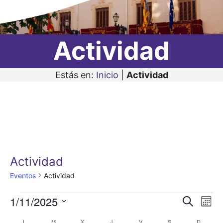
Actividad
Estás en:
Inicio
|
Actividad
Actividad
Eventos
Actividad
Eventos
1/11/2025
N
N
B
M
u
a
S
e
a
s
L
LUNES
M
MARTES
X
MIÉRCOLES
J
JUEVES
V
VIERNES
S
SÁBADO
D
DOMIN