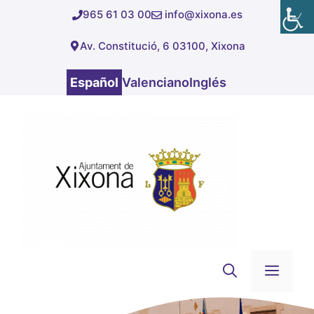
Saltar
965 61 03 00
info@xixona.es
al
Av. Constitució, 6 03100, Xixona
contenido
Español
Valenciano
Inglés
Men