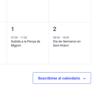
v
v
s
s
e
e
,
,
n
n
1
1
1
2
t
t
e
e
o
o
07:00
-
17:00
09:00
-
18:00
Subida a la Penya de
Dia de Germanor en
v
v
s
s
Migjorn
Sant Antoni
e
e
,
,
n
n
t
t
o
o
Suscribirse al calendario
,
,