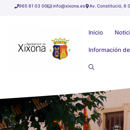
Saltar
965 61 03 00
info@xixona.es
Av. Constitució, 6
al
contenido
Inicio
Notic
Información de