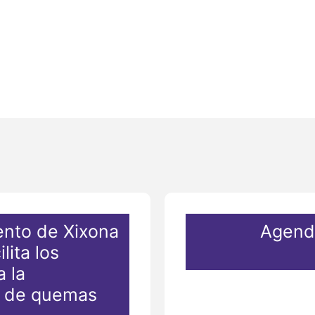
ento de Xixona
Agenda
lita los
a la
n de quemas