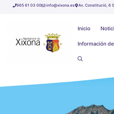
Saltar
965 61 03 00
info@xixona.es
Av. Constitució, 6
al
contenido
Inicio
Notic
Información de