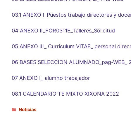
03.1 ANEXO I_Puestos trabajo directores y doc
04 ANEXO II_FOR0311E_Talleres_Solicitud
05 ANEXO III_ Curriculum VITAE_ personal direcc
06 BASES SELECCION ALUMNADO_pag-WEB_ 2
07 ANEXO I_ alumno trabajador
08.1 CALENDARIO TE MIXTO XIXONA 2022
Categorías
Noticias