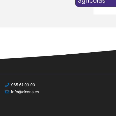
agrícolas
965 61 03 00
info@xixona.es